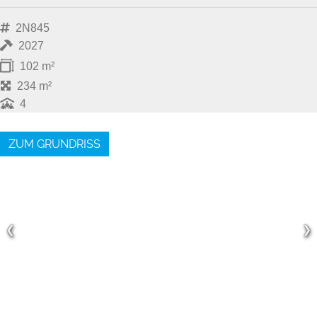
2N845
2027
102 m²
234 m²
4
ZUM GRUNDRISS
❮
❯