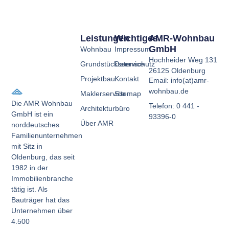
Leistungen
Wichtiges
AMR-Wohnbau
GmbH
Wohnbau
Impressum
Hochheider Weg 131
Grundstücksservice
Datenschutz
26125 Oldenburg
Projektbau
Kontakt
Email: info(at)amr-
wohnbau.de
Maklerservice
Sitemap
Die AMR Wohnbau
Telefon: 0 441 -
Architekturbüro
GmbH ist ein
93396-0
Über AMR
norddeutsches
Familienunternehmen
mit Sitz in
Oldenburg, das seit
1982 in der
Immobilienbranche
tätig ist. Als
Bauträger hat das
Unternehmen über
4.500