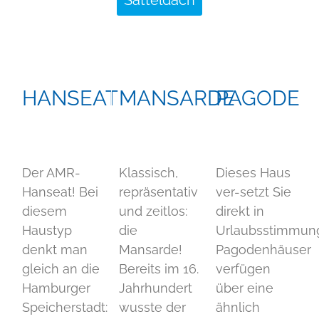
Satteldach
HANSEAT
MANSARDE
PAGODE
Der AMR-
Klassisch,
Dieses Haus
Hanseat! Bei
repräsentativ
ver-setzt Sie
diesem
und zeitlos:
direkt in
Haustyp
die
Urlaubsstimmun
denkt man
Mansarde!
Pagodenhäuser
gleich an die
Bereits im 16.
verfügen
Hamburger
Jahrhundert
über eine
Speicherstadt:
wusste der
ähnlich