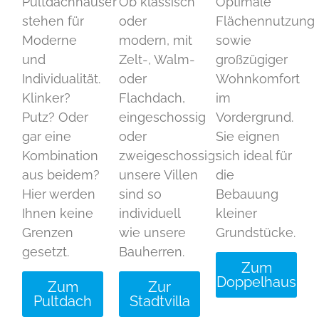
Pultdachhäuser
Ob klassisch
Optimale
stehen für
oder
Flächennutzung
Moderne
modern, mit
sowie
und
Zelt-, Walm-
großzügiger
Individualität.
oder
Wohnkomfort
Klinker?
Flachdach,
im
Putz? Oder
eingeschossig
Vordergrund.
gar eine
oder
Sie eignen
Kombination
zweigeschossig:
sich ideal für
aus beidem?
unsere Villen
die
Hier werden
sind so
Bebauung
Ihnen keine
individuell
kleiner
Grenzen
wie unsere
Grundstücke.
gesetzt.
Bauherren.
Zum
Doppelhaus
Zum
Zur
Pultdach
Stadtvilla