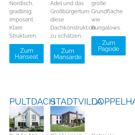
Nordisch,
Adel und das
große
gradlinig,
Großbürgertum
Grundfläche
imposant.
diese
wie
Klare
Dachkonstruktion
Bungalows.
Strukturen.
zu schätzen.
Zum
Pagode
Zum
Zum
Hanseat
Mansarde
PULTDACH
STADTVILLA
DOPPELH