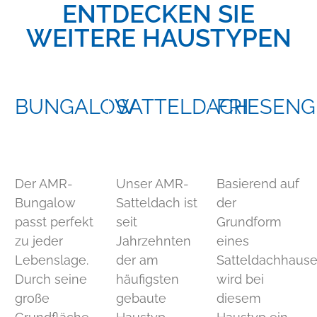
ENTDECKEN SIE
WEITERE HAUSTYPEN
BUNGALOW
SATTELDACH
FRIESENG
Der AMR-
Unser AMR-
Basierend auf
Bungalow
Satteldach ist
der
passt perfekt
seit
Grundform
zu jeder
Jahrzehnten
eines
Lebenslage.
der am
Satteldachhaus
Durch seine
häufigsten
wird bei
große
gebaute
diesem