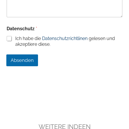
h
r
i
c
h
Datenschutz
*
t
Ich habe die
Datenschutzrichtlinen
gelesen und
akzeptiere diese.
Absenden
WEITERE INDEEN