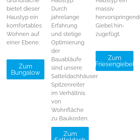
Grundfläche
Haustyp.
Haustyp ein
bietet dieser
Durch
massiv
Haustyp ein
jahrelange
hervorspringend
komfortables
Erfahrung
Giebel hin-
Wohnen auf
und stetige
zugefügt.
einer Ebene.
Optimierung
der
Zum
Bauabläufe
Friesengiebel
Zum
sind unsere
Bungalow
Satteldachhäuser
Spitzenreiter
im Verhältnis
von
Wohnfläche
zu Baukosten.
Zum