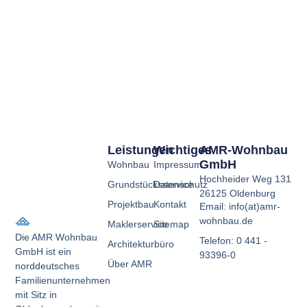
Leistungen
Wichtiges
AMR-Wohnbau
GmbH
Wohnbau
Impressum
Hochheider Weg 131
Grundstücksservice
Datenschutz
26125 Oldenburg
Projektbau
Kontakt
Email: info(at)amr-
wohnbau.de
Maklerservice
Sitemap
Die AMR Wohnbau
Telefon: 0 441 -
Architekturbüro
GmbH ist ein
93396-0
Über AMR
norddeutsches
Familienunternehmen
mit Sitz in